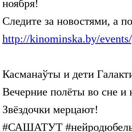
ноября!
Следите за новостями, а п
http://kinominska.by/events
Касманаўты и дети Галакти
Вечерние полёты во сне и н
Звёздочки мерцают!
#САШАТУТ #нейродюбель #