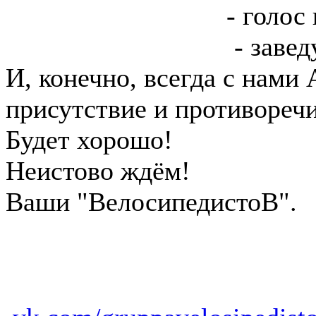
Денис Куковский
- голос 
Андрей Степанюк
- заве
И, конечно, всегда с нам
присутствие и противореч
Будет хорошо!
Неистово ждём!
Ваши "ВелосипедистоВ".
#сашатут