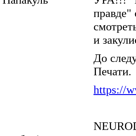
правде" 
смотреть
и закули
До следу
Печати.
https://
NEURODU