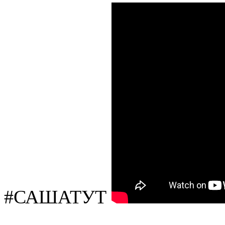
#САШАТУТ