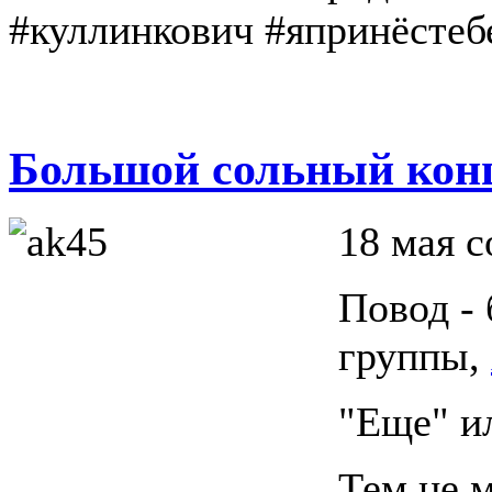
#куллинкович #япринёстеб
Большой сольный конц
18 мая 
Повод - 
группы,
"Еще" ил
Тем не 