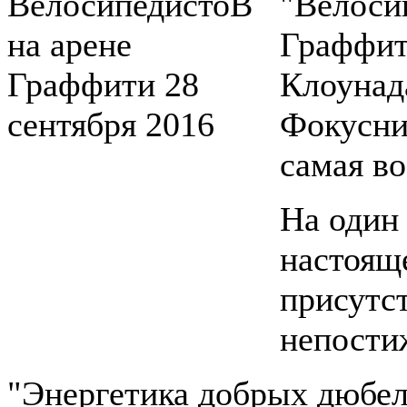
"Велоси
Граффит
Клоунад
Фокусник
самая в
На один
настоящ
присутс
непости
"Энергетика добрых дюбел