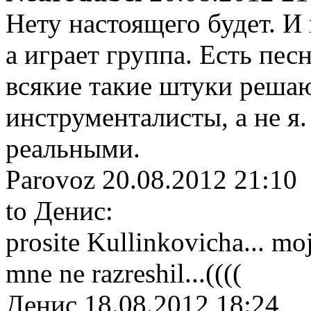
Нету настоящего будет. И
а играет группа. Есть пес
всякие такие штуки решаю
инструменталист
ы, а не 
реальными.
Parovoz
20.08.2012 21:10
to Денис:
prosite Kullinkovicha... moje
mne ne razreshil...((((
Денис
18.08.2012 18:24