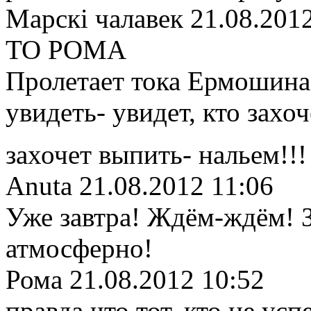
Марскi чалавек
21.08.201
TO POMA
Пролетает тока Ермошина
увидеть- увидет, кто захо
захочет выпить- нальем!!
Anuta
21.08.2012 11:06
Уже завтра! Ждём-ждём! З
атмосферно!
Рома
21.08.2012 10:52
правда что тот, кто не усп