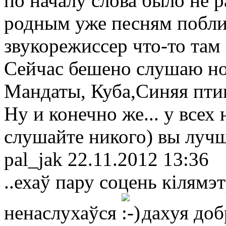
по началу слова было не р
родным уже песням побли
звукорежиссер что-то там
Сейчас бешено слушаю но
Мандаты, Куба,Синяя птица
Ну и конечно же... у всех 
слушайте никого) вы луч
pal_jak
22.11.2012 13:36
..ехаў пару соцень кілямэт
ненаслухаўся
дахуя доб