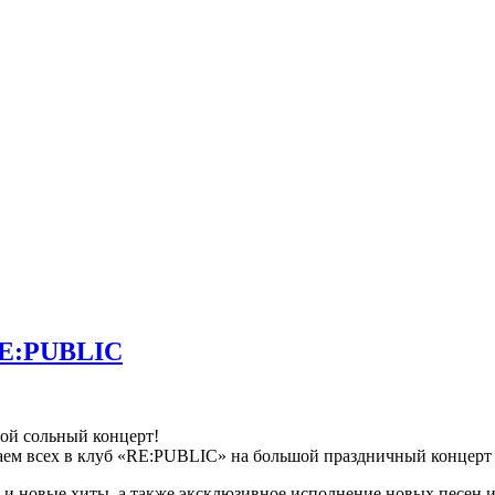
RE:PUBLIC
ой сольный концерт!
аем всех в клуб «RE:PUBLIC» на большой праздничный концер
 и новые хиты, а также эксклюзивное исполнение новых песен и