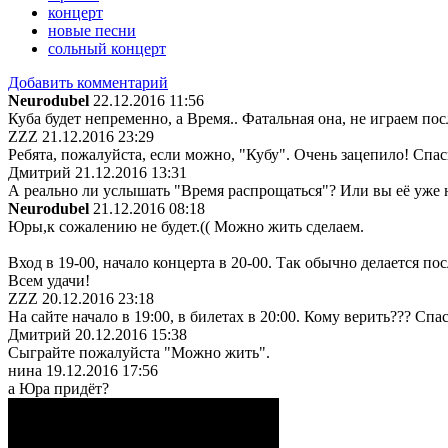
концерт
новые песни
сольный концерт
Добавить комментарий
Neurodubel
22.12.2016 11:56
Куба будет непременно, а Время.. Фатальная она, не играем пос
ZZZ
21.12.2016 23:29
Ребята, пожалуйста, если можно, "Кубу". Очень зацепило! Спас
Дмитрий
21.12.2016 13:31
А реально ли услышать "Время распрощаться"? Или вы её уже 
Neurodubel
21.12.2016 08:18
Юры,к сожалению не будет.(( Можно жить сделаем.
Вход в 19-00, начало концерта в 20-00. Так обычно делается по
Всем удачи!
ZZZ
20.12.2016 23:18
На сайте начало в 19:00, в билетах в 20:00. Кому верить??? Спа
Дмитрий
20.12.2016 15:38
Сыграйте пожалуйста "Можно жить".
нина
19.12.2016 17:56
а Юра придёт?
Поделиться ссылкой...