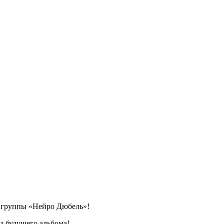
т группы «Нейро Дюбель»!
з будущего альбома!