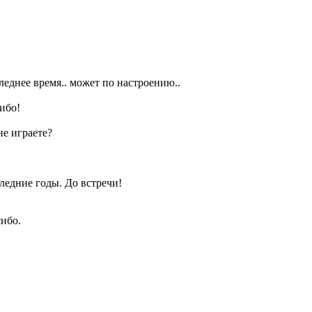
леднее время.. может по настроению..
ибо!
не играете?
следние годы. До встречи!
сибо.