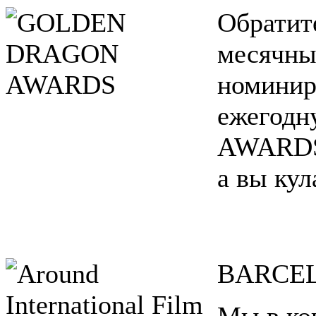
Обратите
месячны
номинир
ежегод
AWARDS®
а вы кул
BARCE
Мы в ко