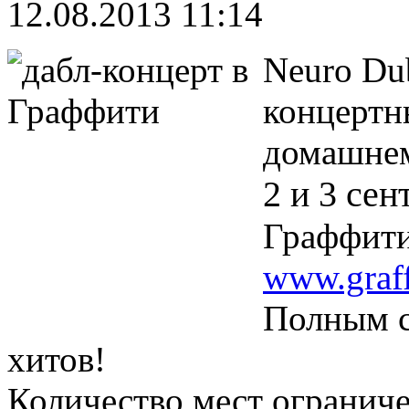
12.08.2013 11:14
Neuro Du
концертн
домашнем
2 и 3 сен
Граффити
www.graff
Полным с
хитов!
Количество мест огранич