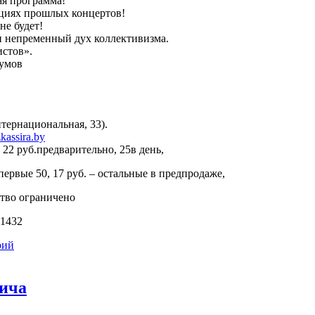
я программа!
циях прошлых концертов!
не будет!
 непременный дух коллективизма.
стов».
аумов
нтернациональная, 33).
kassira.by
 22 руб.предварительно, 25в день,
 первые 50, 17 руб. – остальные в предпродаже,
ество ограничено
11432
рий
вича