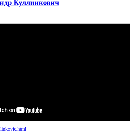
андр Куллинкович
llinkovic.html