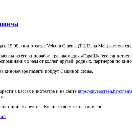
ковича
да в 19.00 в кинотеатре Velcom Cinema (ТЦ Dana Mall) состоитс
гменты из его киноработ, трагикомедия «ГараШ» (его единственн
оспоминания о нем от коллег, друзей, родных, партнеров по кино
на киновечере памяти пойдут Сашиной семье.
рести в кассах кинотеатра и на сайте
https://silverscreen.by/cinem
та.
ост приветствуется. Количество мест ограничено.
рий