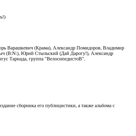
ь!)
горь Варашкевич (Крама), Александр Помидоров, Владимир
тыч (B:N:), Юрий Стыльский (Дай Дарогу!), Александр
Ангус Тарнада, группа "ВелосипедистоВ".
здание сборника его публицистики, а также альбома с