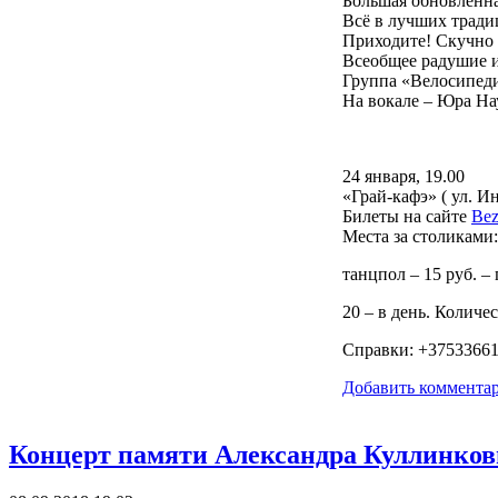
Большая обновлённа
Всё в лучших тради
Приходите! Скучно 
Всеобщее радушие и
Группа «Велосипеди
На вокале – Юра Н
24 января, 19.00
«Грай-кафэ» ( ул. И
Билеты на сайте
Bez
Места за столиками:
танцпол – 15 руб. –
20 – в день. Колич
Справки: +3753366
Добавить коммента
Концерт памяти Александра Куллинко