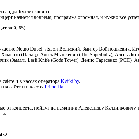
ксандра Куллинковича.
концерт начнется вовремя, программа огромная, и нужно всё успет
дителей, 65)
участие:Neuro Dubel, Лявон Вольский, Змитер Войтюшкевич, И
ег Хоменко (Палац), Алесь Мышкевич (The Superbullz), Алесь Лю
чик (Зьмяя), Lesli Knife (Gods Tower), Денис Тарасенко (РСП), 
а сайте и в кассах оператора
Kvitki.by
.
 на сайте и в кассах
Prime Hall
ые от концерта, пойдут на памятник Александру Куллинковичу, и
пы.
1432